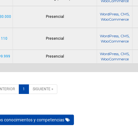
WooCommerce
WordPress
CMS
,
,
30.000
Presencial
WooCommerce
WordPress
CMS
,
,
 110
Presencial
WooCommerce
WordPress
CMS
,
,
99.999
Presencial
WooCommerce
ANTERIOR
1
SIGUIENTE »
los conocimientos y competencias