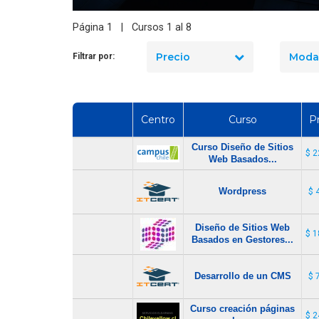
seguridad industrial en Chile
en 2026? El precio real de los
Página 1 | Cursos 1 al 8
fe de Informática
10 cursos
Precio
Moda
Filtrar por:
Centro
Curso
P
Curso Diseño de Sitios
$ 2
Web Basados...
Wordpress
$ 
Diseño de Sitios Web
$ 1
Basados en Gestores...
Desarrollo de un CMS
$ 
Curso creación páginas
$ 2