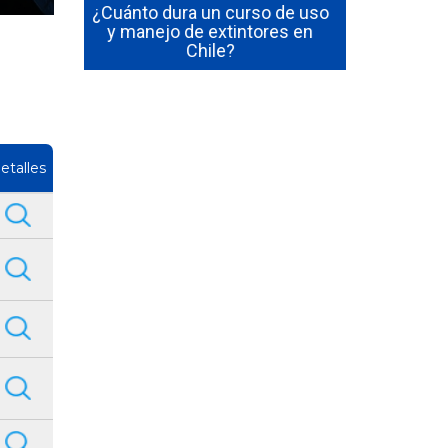
so de uso
Cómo Ser Brigadista de
ores en
Emergencia en Chile:
Funciones y Requisitos
Jefe 
etalles