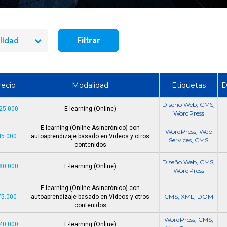
manejo de extintores en Chile
¿Cuánto dura un cur
en 2026? Precios reales y qué
y manejo de extint
incluye cada opción
Chile?
Filtrar
lidad
recio
Modalidad
Etiquetas
D
Diseño Web
CMS
,
,
25.000
E-learning (Online)
WordPress
E-learning (Online Asincrónico) con
WordPress
Web
,
45.000
autoaprendizaje basado en Videos y otros
Services
CMS
,
contenidos
Diseño Web
CMS
,
,
80.000
E-learning (Online)
WordPress
E-learning (Online Asincrónico) con
CMS
XML
DOM
75.000
autoaprendizaje basado en Videos y otros
,
,
contenidos
WordPress
CMS
,
,
40.000
E-learning (Online)