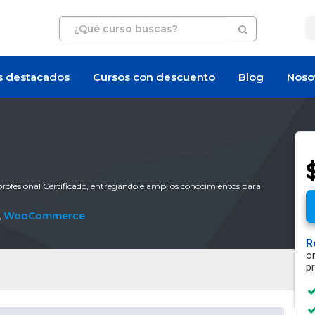
s destacados
Cursos con descuento
Blog
Noso
profesional Certificado, entregándole amplios conocimientos para
,
WooCommerce
R
o
p