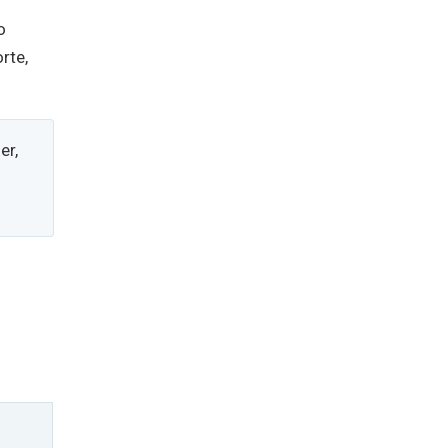
o
rte,
er,