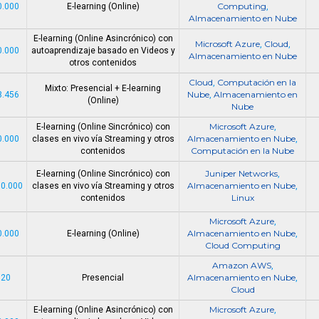
Computing
0.000
E-learning (Online)
,
Almacenamiento en Nube
E-learning (Online Asincrónico) con
Microsoft Azure
Cloud
,
,
0.000
autoaprendizaje basado en Videos y
Almacenamiento en Nube
otros contenidos
Cloud
Computación en la
,
Mixto: Presencial + E-learning
Nube
Almacenamiento en
3.456
,
(Online)
Nube
Microsoft Azure
E-learning (Online Sincrónico) con
,
Almacenamiento en Nube
0.000
clases en vivo vía Streaming y otros
,
Computación en la Nube
contenidos
Juniper Networks
E-learning (Online Sincrónico) con
,
Almacenamiento en Nube
00.000
clases en vivo vía Streaming y otros
,
Linux
contenidos
Microsoft Azure
,
Almacenamiento en Nube
0.000
E-learning (Online)
,
Cloud Computing
Amazon AWS
,
Almacenamiento en Nube
720
Presencial
,
Cloud
Microsoft Azure
E-learning (Online Asincrónico) con
,