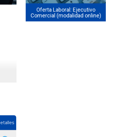
 por qué
seguridad 
u región
Oferta Laboral: Ejecutivo
en 2026? El
Comercial (modalidad online)
1
etalles