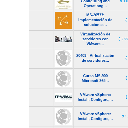
Configuring and
$ 33
Operationg...
MS-20533:
Implementación de
$
soluciones...
Virtualización de
servidores con
$ 9.9
VMware...
20409 : Virtualización
$
de servidores...
Curso MS-900
$
Microsoft 365...
VMware vSphere:
$
Install, Configure,...
VMware vSphere:
$ 1
Install, Configure,...