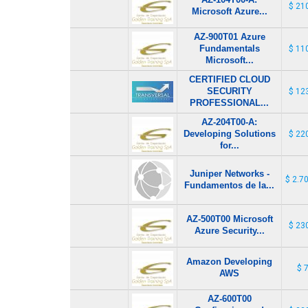
$ 21
Microsoft Azure...
AZ-900T01 Azure
Fundamentals
$ 11
Microsoft...
CERTIFIED CLOUD
SECURITY
$ 12
PROFESSIONAL...
AZ-204T00-A:
Developing Solutions
$ 22
for...
Juniper Networks -
$ 2.7
Fundamentos de la...
AZ-500T00 Microsoft
$ 23
Azure Security...
Amazon Developing
$ 
AWS
AZ-600T00