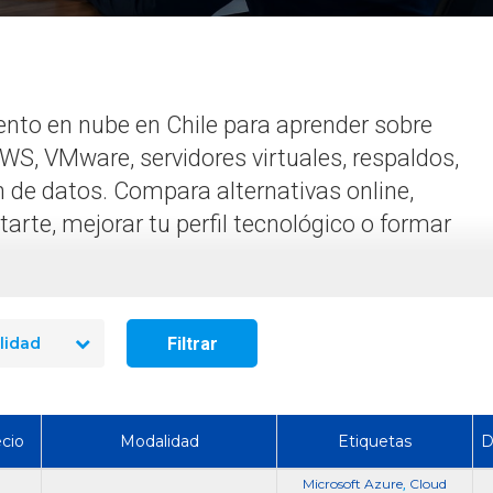
¿Cuánto dura un curso de uso
es, cómo funciona y
y manejo de extintores en
AWS inaugura aquí s
Chile?
en 2026
to en nube en Chile para aprender sobre
AWS, VMware, servidores virtuales, respaldos,
n de datos. Compara alternativas online,
arte, mejorar tu perfil tecnológico o formar
Filtrar
lidad
cio
Modalidad
Etiquetas
D
Microsoft Azure
Cloud
,