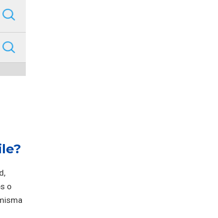
le?
d,
es o
a misma