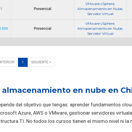
VMware vSphere
,
Almacenamiento en Nube
 1
Presencial
,
Servidor Virtual
VMware vSphere
,
Almacenamiento en Nube
0.000
Presencial
,
Servidor Virtual
ANTERIOR
1
SIGUIENTE »
e almacenamiento en nube en Chi
epende del objetivo que tengas: aprender fundamentos clou
icrosoft Azure, AWS o VMware, gestionar servidores virtual
tructura TI. No todos los cursos tienen el mismo nivel ni l