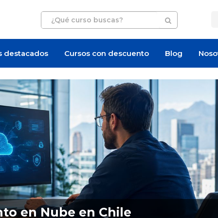
s destacados
Cursos con descuento
Blog
Noso
Artículo
Artículo
to en Nube en Chile
Cloud computing en C