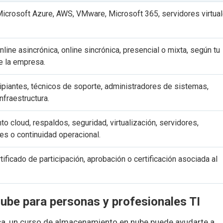
n Microsoft Azure, AWS, VMware, Microsoft 365, servidores virtua
line asincrónica, online sincrónica, presencial o mixta, según tu
e la empresa.
cipiantes, técnicos de soporte, administradores de sistemas,
nfraestructura.
o cloud, respaldos, seguridad, virtualización, servidores,
es o continuidad operacional.
tificado de participación, aprobación o certificación asociada al
be para personas y profesionales TI
ca, un curso de almacenamiento en nube puede ayudarte a