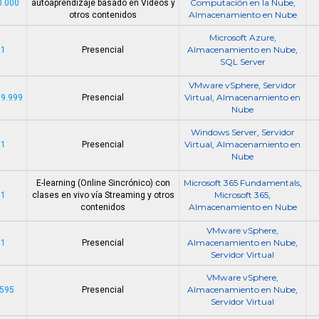
Computación en la Nube
0.000
autoaprendizaje basado en Videos y
,
Almacenamiento en Nube
otros contenidos
Microsoft Azure
,
Almacenamiento en Nube
 1
Presencial
,
SQL Server
VMware vSphere
Servidor
,
Virtual
Almacenamiento en
99.999
Presencial
,
Nube
Windows Server
Servidor
,
Virtual
Almacenamiento en
 1
Presencial
,
Nube
Microsoft 365 Fundamentals
E-learning (Online Sincrónico) con
,
Microsoft 365
 1
clases en vivo vía Streaming y otros
,
Almacenamiento en Nube
contenidos
VMware vSphere
,
Almacenamiento en Nube
 1
Presencial
,
Servidor Virtual
VMware vSphere
,
Almacenamiento en Nube
.595
Presencial
,
Servidor Virtual