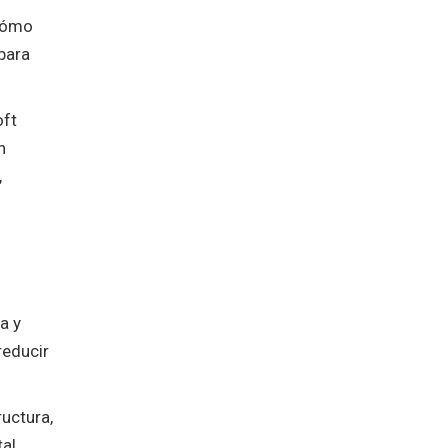
 cómo
para
oft
n
,
a y
reducir
uctura,
al.