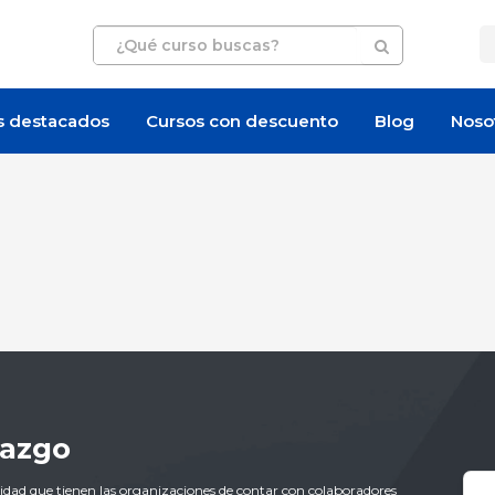
s destacados
Cursos con descuento
Blog
Noso
razgo
esidad que tienen las organizaciones de contar con colaboradores