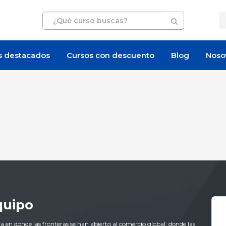
s destacados
Cursos con descuento
Blog
Noso
quipo
ía en donde las fronteras se han abierto al comercio global; donde las