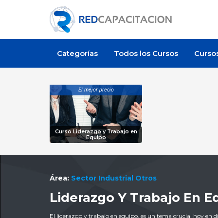
Categorías
Todos los Cursos
Curso
El mejor precio
Curso Liderazgo y Trabajo en
Equipo
Área:
Sector Industrial Otros
Liderazgo Y Trabajo En E
El liderazgo y trabajo en equipo, es un tema crucial hoy en d