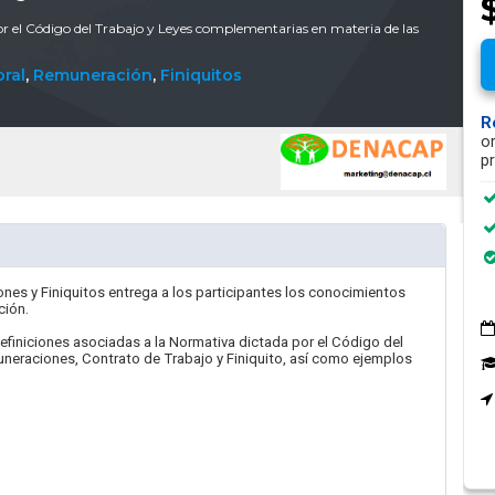
or el Código del Trabajo y Leyes complementarias en materia de las
ral
,
Remuneración
,
Finiquitos
R
o
p
nes y Finiquitos entrega a los participantes los conocimientos
ción.
definiciones asociadas a la Normativa dictada por el Código del
neraciones, Contrato de Trabajo y Finiquito, así como ejemplos