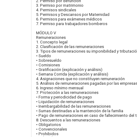
2. Permiso por defunción
3. Permiso por matrimonio
4. Permisos sindicales
5. Permisos y Descansos por Maternidad
6. Permisos para exámenes médicos
7. Permiso para trabajadores bomberos
MÓDULO V
Remuneraciones
1. Concepto legal
2. Clasificación de las remuneraciones
3. Tipos de remuneraciones su imponibilidad y tributaci
• Sueldo
• Sobresueldo
• Comisiones
• Gratificación (explicación y análisis)
• Semana Corrida (explicación y análisis)
4. Asignaciones que no constituyen remuneración
5. Análisis de remuneraciones pagadas por las empresa
6. Ingreso mínimo mensual
7. Protección a las remuneraciones
• Forma y periodicidad de pago
• Liquidación de remuneraciones
• Inembargabilidad de las remuneraciones
• Sumas destinadas a la mantención de la familia
• Pago de remuneraciones en caso de fallecimiento del 
8. Descuentos a las remuneraciones
• Obligatorios
• Convencionales
• Prohibidos