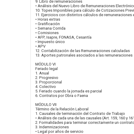
9. Libro de remuneraciones
• Análisis del Nuevo Libro de Remuneraciones Electrónic
10. Topes Imponibles para cálculo de Cotizaciones Prev
11. Ejercicios con distintos cálculos de remuneraciones e
• Horas extras
• Gratificación
• Semana Corrida
• Comisiones
• AFP, Isapre, FONASA, Cesantía
• Impuesto único
• APV
12. Contabilización de las Remuneraciones calculadas
13. Aportes patronales asociados a las remuneraciones
MÓDULO VI
Feriado legal
1. Anual
2. Progresivo
3. Proporcional
4. Colectivo
5. Feriado cuando la jornada es parcial
6. Contratos por Obra o Faena
MÓDULO VII
Término de la Relación Laboral
1. Causales de terminación del Contrato de Trabajo
• Análisis de cada una de las causales (Art. 159, 160 y 16
2. Formalidades para terminar correctamente un contrat
3. Indemnizaciones
• Legal por años de servicio