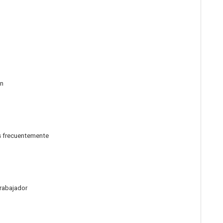
ón
s frecuentemente
trabajador