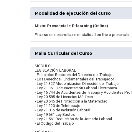
Modalidad de ejecución del curso
Mixto: Presencial + E-learning (Online)
El curso se desarrolla en modalidad on line o presencial
Malla Curricular del Curso
MODULO I
LEGISLACIÓN LABORAL
- Principios Rectores del Derecho del Trabajo
- Los Derechos Fundamentales del Trabajador
- Ley 21.327 Modernización Dirección del Trabajo
- Ley 21.361 Documentación Laboral Electrónica
- Ley 16.744 de Accidentes de Trabajo y Accidentes Pro
- Ley 20.585 de Licencias Médicas
- Ley 20.545 de Protección a la Maternidad
- Ley 21.220 de Teletrabajo
- Ley 21.015 de Inclusión Laboral
- Ley 19.631 Ley Bustos
- Ley 21.561 Reducción de la Jornada Laboral
- El Código del Trabajo