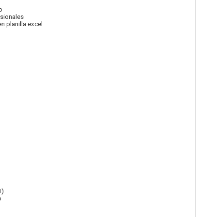
o
isionales
n planilla excel
1)
o