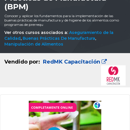
(BPM)
Conocer y aplicar los fundamentos para la implementación de las
buenas prácticas de manufactura y de higiene de los alimentos como
programas de prerrequ
Ver otros cursos asociados a:
Aseguramiento de la
Calidad
,
Buenas Prácticas De Manufactura
,
Manipulación de Alimentos
Vendido por:
RedMK Capacitación