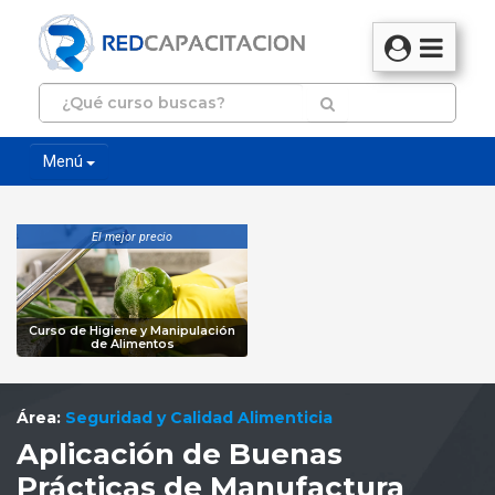
Menú
El mejor precio
Curso de Higiene y Manipulación
de Alimentos
Área:
Seguridad y Calidad Alimenticia
Aplicación de Buenas
Prácticas de Manufactura