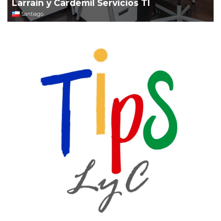
Larrain y Cardemil Servicios TI
Santiago