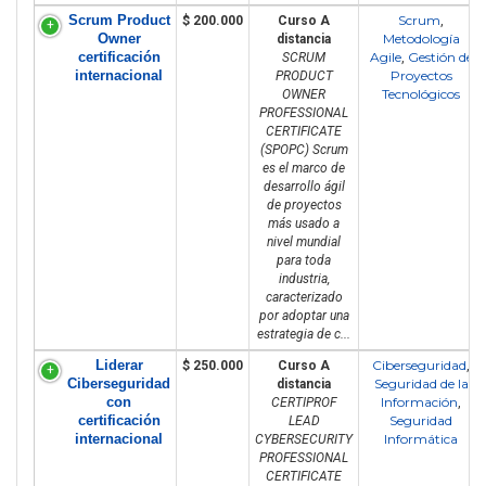
Scrum Product
Scrum
$ 200.000
Curso A
,
Owner
Metodología
distancia
certificación
Agile
Gestión de
SCRUM
,
internacional
Proyectos
PRODUCT
Tecnológicos
OWNER
PROFESSIONAL
CERTIFICATE
(SPOPC) Scrum
es el marco de
desarrollo ágil
de proyectos
más usado a
nivel mundial
para toda
industria,
caracterizado
por adoptar una
estrategia de c...
Liderar
Ciberseguridad
$ 250.000
Curso A
,
Ciberseguridad
Seguridad de la
distancia
con
Información
CERTIPROF
,
certificación
Seguridad
LEAD
internacional
Informática
CYBERSECURITY
PROFESSIONAL
CERTIFICATE