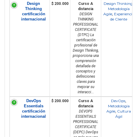
Design
Design Thinking
$ 200.000
Curso A
,
Thinking
Metodología
distancia
certificación
Agile
Experiencia
DESIGN
,
internacional
de Cliente
THINKING
PROFESSIONAL
CERTIFICATE
(DTPC) La
certificación
profesional de
Design Thinking,
proporciona una
comprensión
detallada de
conceptos y
definiciones
claves para
mejorar su
interacci...
DevOps
DevOps
$ 200.000
Curso A
,
Essentials
Metodología
distancia
certificación
Agile
Cultura
DEVOPS
,
internacional
Ágil
ESSENTIALS
PROFESSIONAL
CERTIFICATE
(DEPC) DevOps