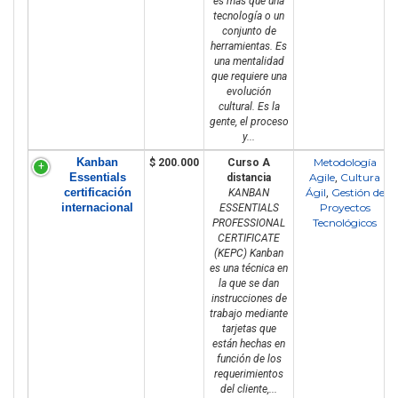
es más que una
tecnología o un
conjunto de
herramientas. Es
una mentalidad
que requiere una
evolución
cultural. Es la
gente, el proceso
y...
Kanban
Metodología
$ 200.000
Curso A
Essentials
Agile
Cultura
distancia
,
certificación
Ágil
Gestión de
KANBAN
,
internacional
Proyectos
ESSENTIALS
Tecnológicos
PROFESSIONAL
CERTIFICATE
(KEPC) Kanban
es una técnica en
la que se dan
instrucciones de
trabajo mediante
tarjetas que
están hechas en
función de los
requerimientos
del cliente,...