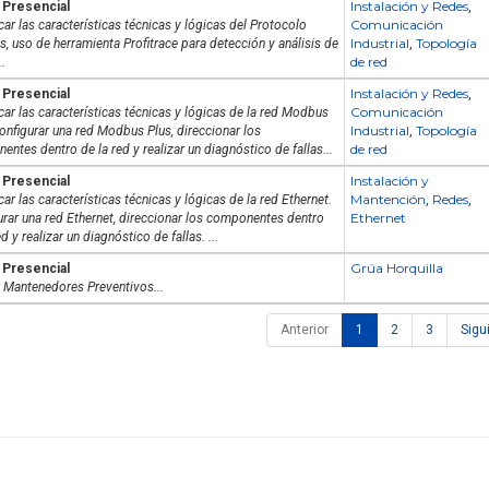
Instalación y Redes
 Presencial
,
Comunicación
icar las características técnicas y lógicas del Protocolo
Industrial
Topología
s, uso de herramienta Profitrace para detección y análisis de
,
de red
..
Instalación y Redes
 Presencial
,
Comunicación
icar las características técnicas y lógicas de la red Modbus
Industrial
Topología
onfigurar una red Modbus Plus, direccionar los
,
de red
ntes dentro de la red y realizar un diagnóstico de fallas...
Instalación y
 Presencial
Mantención
Redes
icar las características técnicas y lógicas de la red Ethernet.
,
,
Ethernet
urar una red Ethernet, direccionar los componentes dentro
ed y realizar un diagnóstico de fallas. ...
Grúa Horquilla
 Presencial
 Mantenedores Preventivos...
Anterior
1
2
3
Sigu