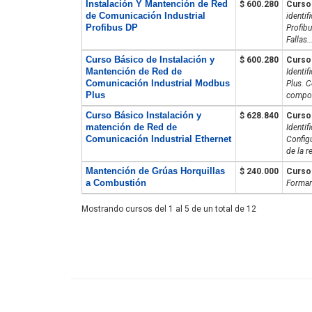
Instalación Y Mantención de Red
$ 600.280
Curso
de Comunicación Industrial
identif
Profibus DP
Profibu
Fallas..
Curso Básico de Instalación y
$ 600.280
Curso
Mantención de Red de
Identif
Comunicación Industrial Modbus
Plus. C
Plus
compone
Curso Básico Instalación y
$ 628.840
Curso
matención de Red de
Identif
Comunicación Industrial Ethernet
Config
de la r
Mantención de Grúas Horquillas
$ 240.000
Curso
a Combustión
Formar
Mostrando cursos del 1 al 5 de un total de 12