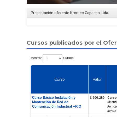
Presentación oferente Krontec Capacita Ltda.
Artículo
Cursos publicados por el Ofe
Mostrar
Cursos
e grúa horquilla online
La creciente demanda de
Curso
Valor
encial: cuál conviene
especialistas en Fibra Óptica y
egún tu objetivo
FTTH en América Latina
Curso Básico Instalación y
$ 600.280
Curso
Mantención de Red de
Identif
Comunicación Industrial +RIO
Remote
dentro 