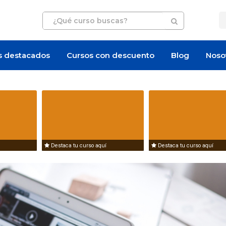
s destacados
Cursos con descuento
Blog
Noso
Destaca tu curso aquí
Destaca tu curso aquí