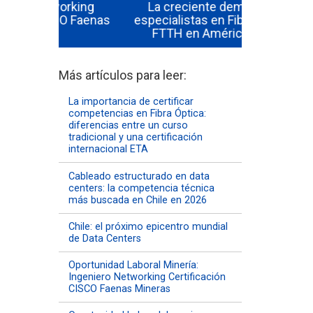
rking
La creciente demanda de
diferenci
O Faenas
especialistas en Fibra Óptica y
tradicional
FTTH en América Latina
inte
Más artículos para leer:
La importancia de certificar
competencias en Fibra Óptica:
diferencias entre un curso
tradicional y una certificación
internacional ETA
Cableado estructurado en data
centers: la competencia técnica
más buscada en Chile en 2026
Chile: el próximo epicentro mundial
de Data Centers
Oportunidad Laboral Minería:
Ingeniero Networking Certificación
CISCO Faenas Mineras