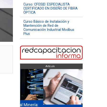
Curso: CFOS|D: ESPECIALISTA
CERTIFICADO EN DISEÑO DE FIBRA
ÓPTICA
Curso Básico de Instalación y
Mantención de Red de
Comunicación Industrial Modbus
Plus
Artículo
Artículo
La importa
Minería:
competenci