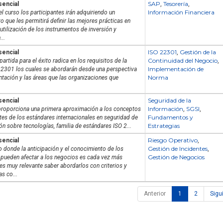
SAP
Tesorería
sencial
,
,
Información Financiera
el curso los participantes irán adquiriendo un
 que les permitirá definir las mejores prácticas en
utilización de los instrumentos de inversión y
...
ISO 22301
Gestión de la
sencial
,
Continuidad del Negocio
partida para el éxito radica en los requisitos de la
,
Implementación de
2301 los cuales se abordarán desde una perspectiva
Norma
tación y las áreas que las organizaciones que
Seguridad de la
sencial
Información
SGSI
proporciona una primera aproximación a los conceptos
,
,
Fundamentos y
tes de los estándares internacionales en seguridad de
Estrategias
ón sobre tecnologías, familia de estándares ISO 2...
Riesgo Operativo
sencial
,
Gestión de Incidentes
 donde la anticipación y el conocimiento de los
,
Gestión de Negocios
 pueden afectar a los negocios es cada vez más
es muy relevante saber abordarlos con criterios y
s co...
Anterior
1
2
Sigu