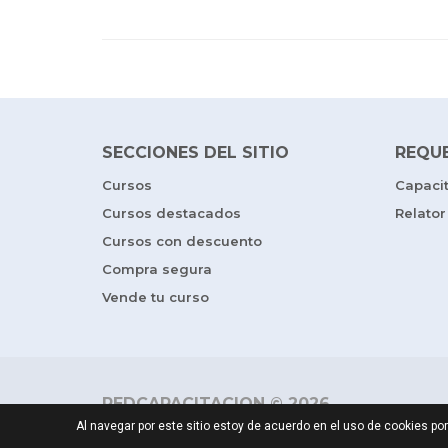
SECCIONES DEL SITIO
REQU
Cursos
Capaci
Cursos destacados
Relator
Cursos con descuento
Compra segura
Vende tu curso
REDCAPACITACION © 2026
Al navegar por este sitio estoy de acuerdo en el uso de cookies 