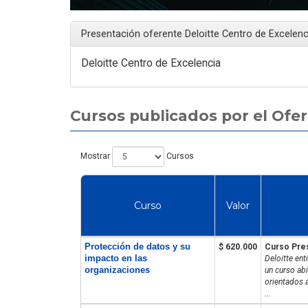
Presentación oferente Deloitte Centro de Excelenc
Deloitte Centro de Excelencia
Artículo
Cursos publicados por el Ofe
Mostrar
Cursos
Curso de Auditor Interno
Curso
Valor
Norma NCh 2728: Formación
Práctica para OTEC
Protección de datos y su
$ 620.000
Curso Pre
impacto en las
Deloitte en
organizaciones
un curso ab
orientados 
...