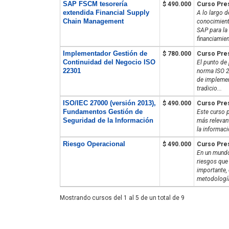
SAP FSCM tesorería
$ 490.000
Curso Pre
extendida Financial Supply
A lo largo d
Chain Management
conocimiento
SAP para la 
financiamien
Implementador Gestión de
$ 780.000
Curso Pre
Continuidad del Negocio ISO
El punto de 
22301
norma ISO 2
de implemen
tradicio...
ISO/IEC 27000 (versión 2013),
$ 490.000
Curso Pre
Fundamentos Gestión de
Este curso 
Seguridad de la Información
más relevan
la informaci
Riesgo Operacional
$ 490.000
Curso Pre
En un mundo
riesgos que
importante, 
metodología
Mostrando cursos del 1 al 5 de un total de 9