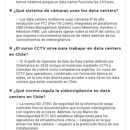
turnos rotativos porque un data center funciona las 24 horas.
✴️ ¿Qué sistema de cámaras usan los data centers?
✅ Los data centers modernos usan cámaras IP de alta
resolución con PTZ (Pan-Tilt-Zoom), integradas en plataformas
VMS (Video Management System) como Milestone, Genetec o
Hikvision iVMS. Las cámaras operan sobre la red IP del centro, lo
que requiere conocimientos básicos de redes además de los
conocimientos de videovigilancia.
✴️ ¿El curso CCTV sirve para trabajar en data centers
en Chile?
✅ Sí. El perfil de Operador de Sala de Data Center definido por
ChileValora en 2026 incluye el monitoreo mediante CCTV y
consolas de control como competencia explícita. Un curso de
CCTV para operadores, combinado con formación básica en
redes, es la ruta más directa para acceder a este rol en los data
centers que están creciendo en Chile.
✴️ ¿Qué norma regula la videovigilancia en data
centers en Chile?
✅ La norma ISO 27001 de seguridad de la información exige
controles físicos documentados que incluyen videovigilancia
con registro de accesos. Además, la Ley Marco de
Ciberseguridad N°21.663 establece obligaciones para los
operadores de infraestructura crítica — categoría en la que
entran los data centers — respecto a la protección física de sus
instalaciones.