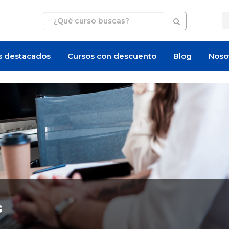
s destacados
Cursos con descuento
Blog
Noso
Oferta de empleo
Oferta de empleo
s