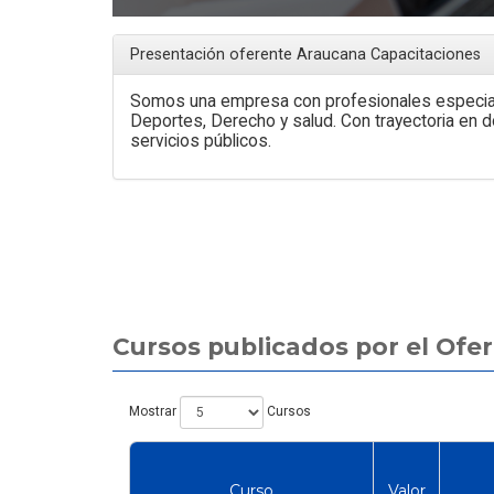
Guía de Seguridad para
a Laboral: Analista de
Escaleras, Racks y
cios y Calidad de Vida
Plataformas
Presentación oferente Araucana Capacitaciones
Somos una empresa con profesionales especial
Deportes, Derecho y salud. Con trayectoria en do
servicios públicos.
Cursos publicados por el Ofe
Mostrar
Cursos
Curso
Valor