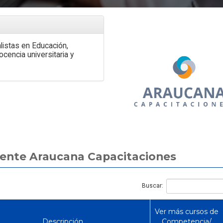
Busqueda Aseso
Se busca Asistente Social
Prevención de R
istas en Educación,
cencia universitaria y
rente Araucana Capacitaciones
Buscar:
Ver más cursos de
Descripción
Competencia/