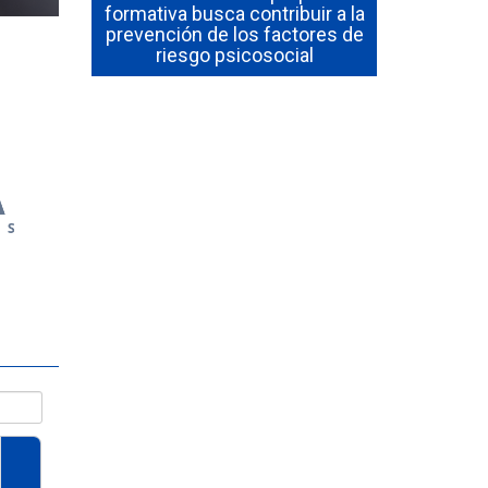
formativa busca contribuir a la
r de
prevención de los factores de
Oferta La
iesgo
riesgo psicosocial
Beneficios