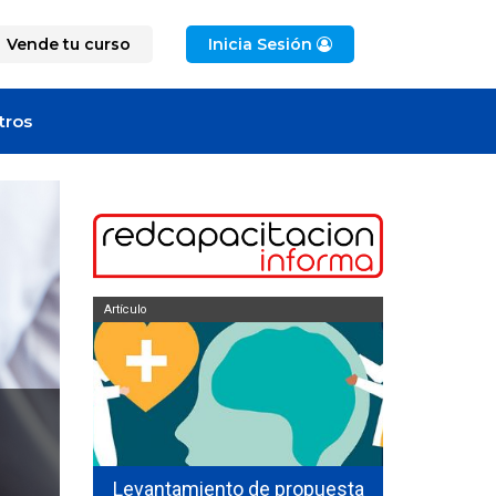
Vende tu curso
Inicia Sesión
tros
Artículo
Oferta de empleo
Levantamiento de propuesta