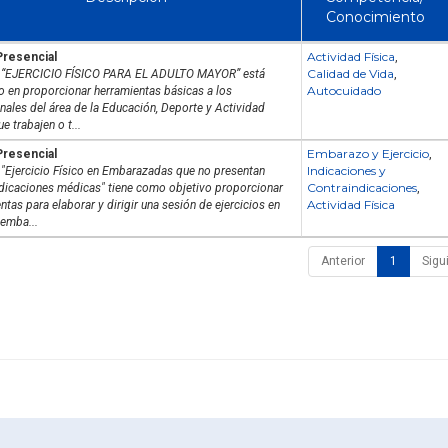
Conocimiento
Actividad Física
Presencial
,
Calidad de Vida
o “EJERCICIO FÍSICO PARA EL ADULTO MAYOR” está
,
Autocuidado
 en proporcionar herramientas básicas a los
nales del área de la Educación, Deporte y Actividad
ue trabajen o t...
Embarazo y Ejercicio
Presencial
,
Indicaciones y
 "Ejercicio Físico en Embarazadas que no presentan
Contraindicaciones
dicaciones médicas" tiene como objetivo proporcionar
,
Actividad Física
ntas para elaborar y dirigir una sesión de ejercicios en
emba...
Anterior
1
Sigu