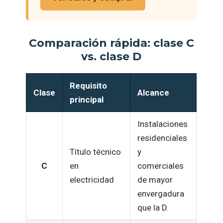
Comparación rápida: clase C
vs. clase D
Requisito
Clase
Alcance
principal
Instalaciones
residenciales
Título técnico
y
C
en
comerciales
electricidad
de mayor
envergadura
que la D.