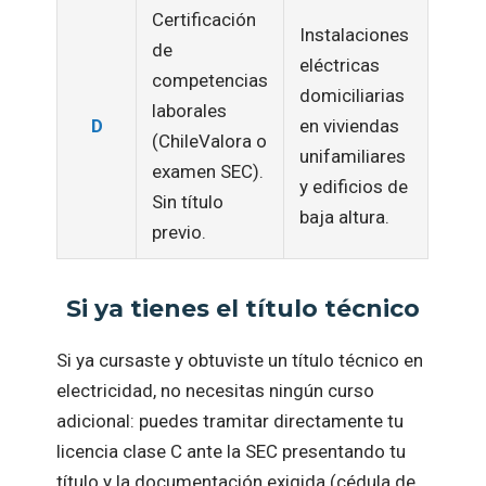
Certificación
Instalaciones
de
eléctricas
competencias
domiciliarias
laborales
D
en viviendas
(ChileValora o
unifamiliares
examen SEC).
y edificios de
Sin título
baja altura.
previo.
Si ya tienes el título técnico
Si ya cursaste y obtuviste un título técnico en
electricidad, no necesitas ningún curso
adicional: puedes tramitar directamente tu
licencia clase C ante la SEC presentando tu
título y la documentación exigida (cédula de