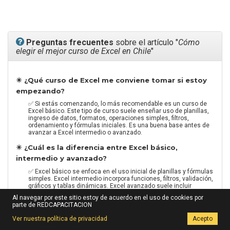
Preguntas frecuentes
sobre el artículo "
Cómo
elegir el mejor curso de Excel en Chile
"
✴️ ¿Qué curso de Excel me conviene tomar si estoy
empezando?
✅ Si estás comenzando, lo más recomendable es un curso de
Excel básico. Este tipo de curso suele enseñar uso de planillas,
ingreso de datos, formatos, operaciones simples, filtros,
ordenamiento y fórmulas iniciales. Es una buena base antes de
avanzar a Excel intermedio o avanzado.
✴️ ¿Cuál es la diferencia entre Excel básico,
intermedio y avanzado?
✅ Excel básico se enfoca en el uso inicial de planillas y fórmulas
simples. Excel intermedio incorpora funciones, filtros, validación,
gráficos y tablas dinámicas. Excel avanzado suele incluir
análisis de datos, macros, automatización, dashboards, Power
Al navegar por este sitio estoy de acuerdo en el uso de cookies por
Query o herramientas para trabajar con información más
parte de REDCAPACITACION
compleja.
Ver nuestra política de privacidad
Acepto
✴️ ¿Conviene tomar un curso de Excel online o