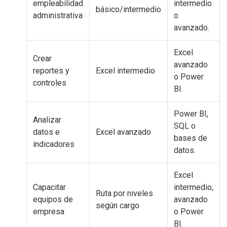
empleabilidad
intermedio
básico/intermedio
administrativa
o
avanzado.
Excel
Crear
avanzado
reportes y
Excel intermedio
o Power
controles
BI.
Power BI,
Analizar
SQL o
datos e
Excel avanzado
bases de
indicadores
datos.
Excel
Capacitar
intermedio,
Ruta por niveles
equipos de
avanzado
según cargo
empresa
o Power
BI.