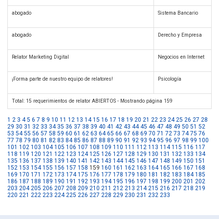
abogado
Sistema Bancario
abogado
Derecho y Empresa
Relator Marketing Digital
Negocios en Internet
¡Forma parte de nuestro equipo de relatores!
Psicología
Total: 15 requerimientos de relator ABIERTOS - Mostrando página 159
1
2
3
4
5
6
7
8
9
10
11
12
13
14
15
16
17
18
19
20
21
22
23
24
25
26
27
28
29
30
31
32
33
34
35
36
37
38
39
40
41
42
43
44
45
46
47
48
49
50
51
52
53
54
55
56
57
58
59
60
61
62
63
64
65
66
67
68
69
70
71
72
73
74
75
76
77
78
79
80
81
82
83
84
85
86
87
88
89
90
91
92
93
94
95
96
97
98
99
100
101
102
103
104
105
106
107
108
109
110
111
112
113
114
115
116
117
118
119
120
121
122
123
124
125
126
127
128
129
130
131
132
133
134
135
136
137
138
139
140
141
142
143
144
145
146
147
148
149
150
151
152
153
154
155
156
157
158
159
160
161
162
163
164
165
166
167
168
169
170
171
172
173
174
175
176
177
178
179
180
181
182
183
184
185
186
187
188
189
190
191
192
193
194
195
196
197
198
199
200
201
202
203
204
205
206
207
208
209
210
211
212
213
214
215
216
217
218
219
220
221
222
223
224
225
226
227
228
229
230
231
232
233