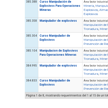
385.388
Curso Manipulación de
Área Sector Industrial
Minería
Manipula
Explosivos Para Operaciones
,
Explosivos
Almac
Mineras
,
Explosivos
385.358
Manipulador de explosivos
Área Sector Industrial
Manipulación de 
Tronadura
Miner
,
385.304
Curso Manipulador de
Área Sector Industrial
Manipulación de 
Explosivos
Prevención de Ri
385.104
Manipulacion de Explosivos
Área Sector Industrial
Manipulación de 
Para Operaciones Mineras
Tronadura
Miner
,
384.995
Manipulador de explosivos
Área Sector Industrial
Manipulación de 
Tronadura
Miner
,
384.833
Curso Manipulador de
Área Sector Industrial
Manipulación de 
Explosivos
Prevención de Ri
Página 1 de 8, mostrando requerimientos del 1 al 15 de un to