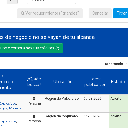
Ver requerimientos "grandes"
Cancelar
Filtrar
s de negocio no se vayan de tu alcance
esión y compra hoy tus créditos
Mostrando 1-
 /
¿Quién
Fecha
ncia o
Ubicación
Estado
busca?
publicación
iento
Región de Valparaíso
07-08-2026
Abierto
Explosivos
,
Persona
esgos
Minería
,
Región de Coquimbo
06-08-2026
Abierto
Explosivos
,
Persona
ía