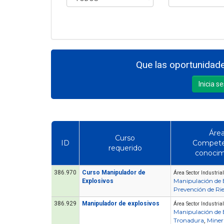
Que las oportunidade
Inicia s
Área
Curso
ID
Compete
requerido
conocim
386.970
Curso Manipulador de
Área Sector Industrial
Manipulación de 
Explosivos
Prevención de Ri
386.929
Manipulador de explosivos
Área Sector Industrial
Manipulación de 
Tronadura
Miner
,