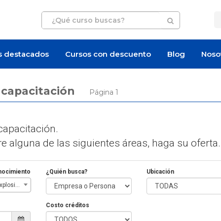
s destacados
Cursos con descuento
Blog
Noso
e capacitación
Página 1
apacitación.
 alguna de las siguientes áreas, haga su oferta.
nocimiento
¿Quién busca?
Ubicación
Manipulación de Explosivos
Costo créditos