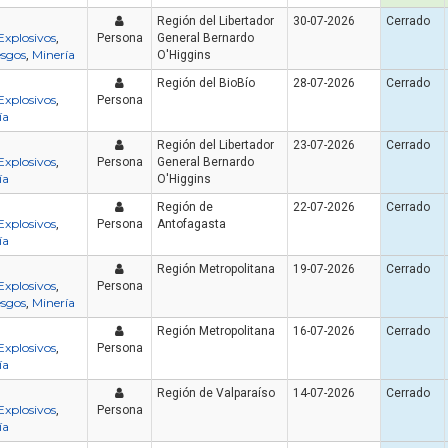
Región del Libertador
30-07-2026
Cerrado
Explosivos
,
Persona
General Bernardo
esgos
Minería
,
O'Higgins
Región del BioBío
28-07-2026
Cerrado
Explosivos
,
Persona
ía
Región del Libertador
23-07-2026
Cerrado
Explosivos
,
Persona
General Bernardo
ía
O'Higgins
Región de
22-07-2026
Cerrado
Artículo
Artículo
Explosivos
,
Persona
Antofagasta
ía
Región Metropolitana
19-07-2026
Cerrado
Explosivos
,
Persona
esgos
Minería
,
Región Metropolitana
16-07-2026
Cerrado
Explosivos
,
Persona
ía
¿Cuánto cuesta un curso de
manejo de extintores en Chile
¿Cuánto dura un cur
Región de Valparaíso
14-07-2026
Cerrado
en 2026? Precios reales y qué
y manejo de extint
Explosivos
,
Persona
incluye cada opción
Chile?
ía