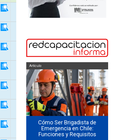
Artículo
Artículo
so de uso
Cómo Ser Brigadista de
ores en
Emergencia en Chile:
Cómo Form
Funciones y Requisitos
Emergenc