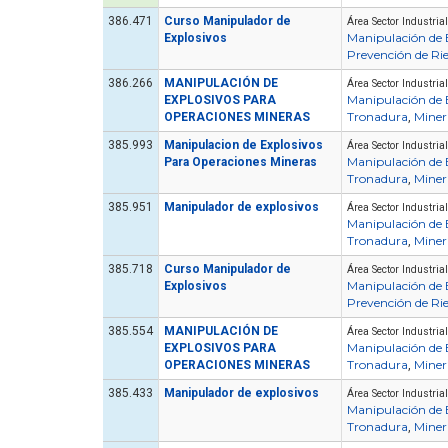
386.471
Curso Manipulador de
Área Sector Industrial
Manipulación de 
Explosivos
Prevención de Ri
386.266
MANIPULACIÓN DE
Área Sector Industrial
Manipulación de 
EXPLOSIVOS PARA
Tronadura
Miner
OPERACIONES MINERAS
,
385.993
Manipulacion de Explosivos
Área Sector Industrial
Manipulación de 
Para Operaciones Mineras
Tronadura
Miner
,
385.951
Manipulador de explosivos
Área Sector Industrial
Artículo
Manipulación de 
Tronadura
Miner
,
385.718
Curso Manipulador de
Área Sector Industrial
Manipulación de 
Explosivos
Prevención de Ri
385.554
MANIPULACIÓN DE
Área Sector Industrial
Manipulación de 
EXPLOSIVOS PARA
Tronadura
Miner
OPERACIONES MINERAS
,
¿Cuánto cuesta certificarse en
seguridad industrial en Chile
385.433
Manipulador de explosivos
Área Sector Industrial
ormar una Brigada de
en 2026? El precio real de los
Manipulación de 
encia en tu Empresa
10 cursos
Tronadura
Miner
,