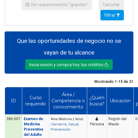
Ver requerimientos "grandes"
Cancelar
Filtrar
Que las oportunidades de negocio no se
vayan de tu alcance
Inicia sesión y compra hoy tus créditos
Mostrando 1-15 de 21
Área /
Curso
¿Quién
ID
Competencia o
Ubicación
requerido
busca?
conocimiento
386.007
Examen de
Región del
0
Área Medicina y Salud
Geriatría
Salud
Medicina
,
,
Persona
Maule
Prevención
Preventiva
del Adulto