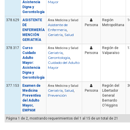
Mayor
Asistencia
Digna y
Gerontología
378.629
ASISTENTE
Región
1
Área Medicina y Salud
Asistente de
DE
Persona
Metropolitana
Enfermeria
ENFERMERÍA
,
Geriatría
Salud
MENCIÓN
,
GERIATRÍA
378.317
Curso
Región de
1
Área Medicina y Salud
Geriatría
Cuidado
,
Persona
Valparaíso
Gerontología
Adulto
,
Cuidado del Adulto
Mayor:
Mayor
Asistencia
Digna y
Gerontología
377.153
Examen de
Región del
3
Área Medicina y Salud
Geriatría
Salud
Medicina
,
,
Persona
Libertador
Prevención
Preventiva
General
del Adulto
Bernardo
Mayor,
O'Higgins
EMPAM
Página 1 de 2, mostrando requerimientos del 1 al 15 de un total de 21