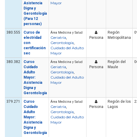
Mayor
Asistencia
Digna y
Gerontología
(Para 12
personas)
380.555
Curso de
Región
0
Área Medicina y Salud
Geriatría
electridad
,
Persona
Metropolitana
Gerontología
con
,
Cuidado del Adulto
certificación
Mayor
sec
380.382
Curso
Región del
0
Área Medicina y Salud
Geriatría
Cuidado
,
Persona
Maule
Gerontología
Adulto
,
Cuidado del Adulto
Mayor:
Mayor
Asistencia
Digna y
Gerontología
379.271
Curso
Región de los
2
Área Medicina y Salud
Geriatría
Cuidado
,
Persona
Lagos
Gerontología
Adulto
,
Cuidado del Adulto
Mayor:
Mayor
Asistencia
Digna y
Gerontología