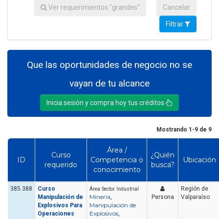
Ver requerimientos "grandes"
Cancelar
Filtrar
Que las oportunidades de negocio no se
vayan de tu alcance
Inicia sesión y compra hoy tus créditos
Mostrando 1-9 de 9
Área /
Curso
¿Quién
ID
Competencia o
Ubicación
requerido
busca?
conocimiento
385.388
Curso
Región de
Área Sector Industrial
Minería
Manipulación de
,
Persona
Valparaíso
Manipulación de
Explosivos Para
Explosivos
Operaciones
,