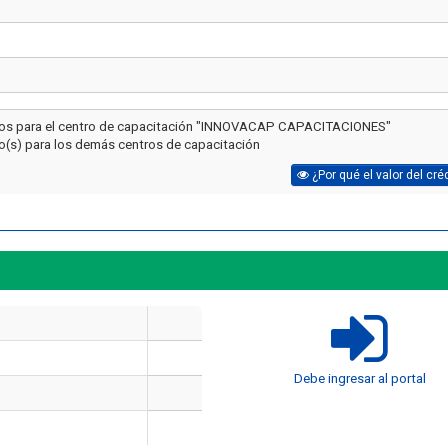
tos para el centro de capacitación "INNOVACAP CAPACITACIONES"
to(s) para los demás centros de capacitación
¿Por qué el valor del cré
Artículo
Artículo
¿Cuánto cuesta certi
Debe ingresar al portal
seguridad industrial
Cómo Formar una Brigada de
en 2026? El precio re
Emergencia en tu Empresa
10 cursos