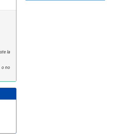
ste la
n o no