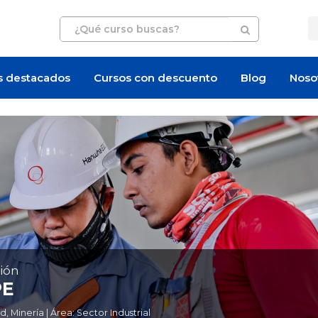
s destacados
Cursos con descuento
Blog
Noso
ión
PE
Minería | Área: Sector Industrial