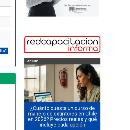
dito?
Artículo
Artículo
ficarse en
¿Cuánto cuesta un curso de
 en Chile
manejo de extintores en Chile
¿Cuánto du
al de los
en 2026? Precios reales y qué
y manejo
incluye cada opción