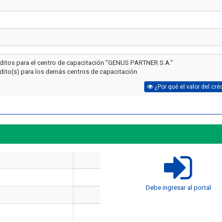
éditos para el centro de capacitación "GENUS PARTNER S.A."
édito(s) para los demás centros de capacitación
¿Por qué el valor del cré
Artículo
Artículo
¿Cuánto cuesta certi
Debe ingresar al portal
seguridad industrial
Cómo Formar una Brigada de
en 2026? El precio re
Emergencia en tu Empresa
10 cursos