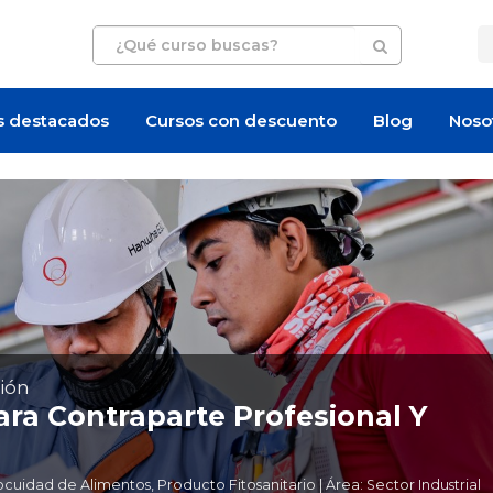
s destacados
Cursos con descuento
Blog
Noso
ión
ra Contraparte Profesional Y
idad de Alimentos, Producto Fitosanitario | Área: Sector Industrial