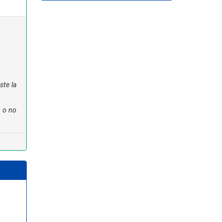
ste la
n o no