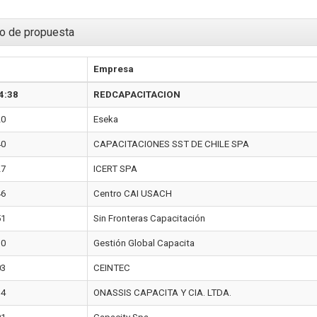
o de propuesta
Empresa
4:38
REDCAPACITACION
20
Eseka
40
CAPACITACIONES SST DE CHILE SPA
27
ICERT SPA
46
Centro CAI USACH
51
Sin Fronteras Capacitación
30
Gestión Global Capacita
03
CEINTEC
34
ONASSIS CAPACITA Y CIA. LTDA.