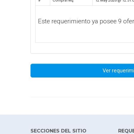
9
Compra req.
12 May 2026 @ 12:51:
Este requerimiento ya posee 9 of
Ver requerim
SECCIONES DEL SITIO
REQU