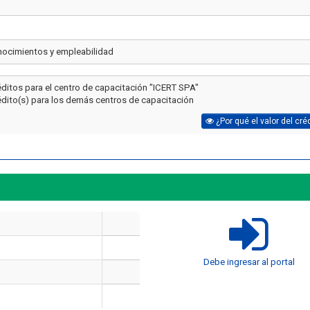
nocimientos y empleabilidad
éditos para el centro de capacitación "ICERT SPA"
édito(s) para los demás centros de capacitación
¿Por qué el valor del cré
Artículo
Artículo
Debe ingresar al portal
¿Cuánto dura un curso de uso
Cómo Ser Brigadi
y manejo de extintores en
Emergencia en C
Chile?
Funciones y Requ