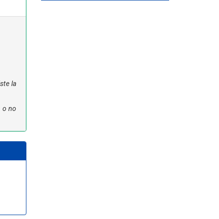
ste la
n o no