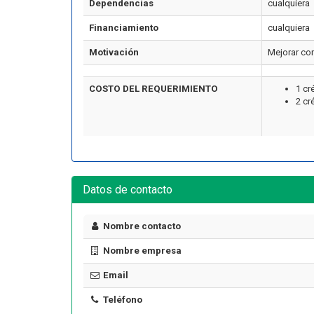
Dependencias
cualquiera
Financiamiento
cualquiera
Motivación
Mejorar co
COSTO DEL REQUERIMIENTO
1 cr
2 cr
Artículo
Datos de contacto
Nombre contacto
Nombre empresa
 cuesta certificarse en
¿Cuánto cuesta un curso de
dad industrial en Chile
manejo de extintores en Chile
Email
? El precio real de los
en 2026? Precios reales y qué
10 cursos
incluye cada opción
Teléfono