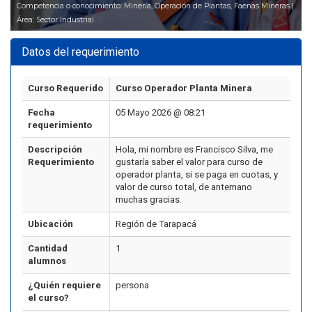
Competencia o conocimiento: Minería, Operación de Plantas, Faenas Mineras |
Área: Sector Industrial
Datos del requerimiento
Curso Requerido
Curso Operador Planta Minera
Fecha
05 Mayo 2026 @ 08:21
requerimiento
Descripción
Hola, mi nombre es Francisco Silva, me
Requerimiento
gustaría saber el valor para curso de
operador planta, si se paga en cuotas, y
valor de curso total, de antemano
muchas gracias.
Ubicación
Región de Tarapacá
Cantidad
1
alumnos
¿Quién requiere
persona
el curso?