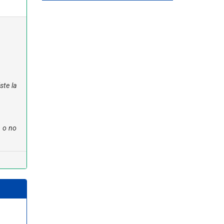
ste la
n o no