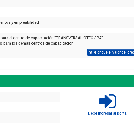
entos y empleabilidad
s para el centro de capacitación "TRANSVERSAL OTEC SPA"
s) para los demás centros de capacitación
¿Por qué el valor del cré
Artículo
Artículo
¿Cuánto cuesta certi
Debe ingresar al portal
seguridad industrial
Cómo Formar una Brigada de
en 2026? El precio re
Emergencia en tu Empresa
10 cursos