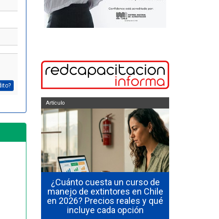
dito?
Artículo
Artículo
ficarse en
¿Cuánto cuesta un curso de
 en Chile
manejo de extintores en Chile
¿Cuánto du
al de los
en 2026? Precios reales y qué
y manejo
incluye cada opción