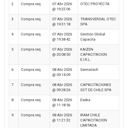
2
Compra req.
07 Abr 2026
OTEC PROYECTA
@ 19:22:06
3
Compra req.
07 Abr 2026
TRANSVERSAL OTEC
@ 19:31:18
SPA
4
Compra req.
07 Abr 2026
Gestión Global
@ 19:38:42
Capacita
5
Compra req.
07 Abr 2026
KAIZEN
@ 20:08:50
CAPACITACION
E.I.R.L.
6
Compra req.
08 Abr 2026
Sermatech
@ 09:14:09
7
Compra req.
08 Abr 2026
CAPACITACIONES
@ 09:28:26
SST DE CHILE SPA
8
Compra req.
08 Abr 2026
Eseka
@ 11:18:56
9
Compra req.
08 Abr 2026
IRAM CHILE
@ 11:21:32
CAPACITACION
LIMITADA