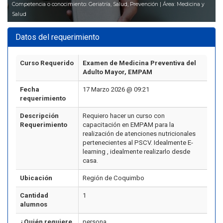
Competencia o conocimiento: Geriatría, Salud, Prevención | Área: Medicina y
Salud
Datos del requerimiento
Curso Requerido
Examen de Medicina Preventiva del
Adulto Mayor, EMPAM
Fecha
17 Marzo 2026 @ 09:21
requerimiento
Descripción
Requiero hacer un curso con
Requerimiento
capacitación en EMPAM para la
realización de atenciones nutricionales
pertenecientes al PSCV. Idealmente E-
learning , idealmente realizarlo desde
casa.
Ubicación
Región de Coquimbo
Cantidad
1
alumnos
¿Quién requiere
persona