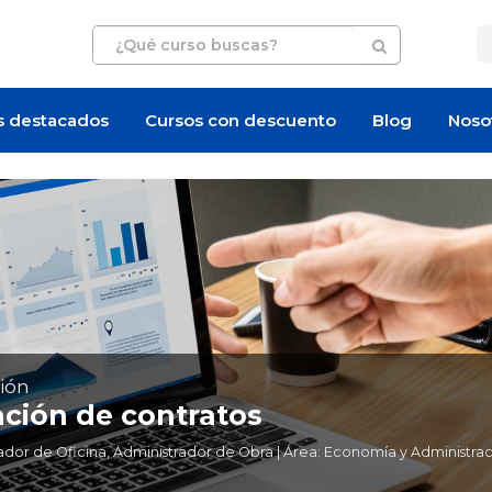
s destacados
Cursos con descuento
Blog
Noso
ión
ción de contratos
dor de Oficina, Administrador de Obra | Área: Economía y Administra