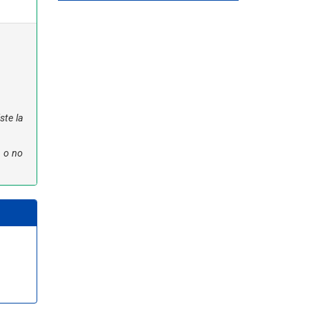
ste la
n o no