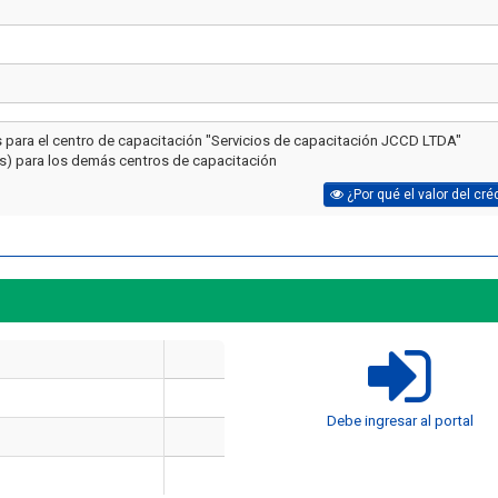
s para el centro de capacitación "Servicios de capacitación JCCD LTDA"
(s) para los demás centros de capacitación
¿Por qué el valor del cré
Artículo
Artículo
Debe ingresar al portal
¿Cuánto dura un curso de uso
Cómo Ser Brigadi
y manejo de extintores en
Emergencia en C
Chile?
Funciones y Requ