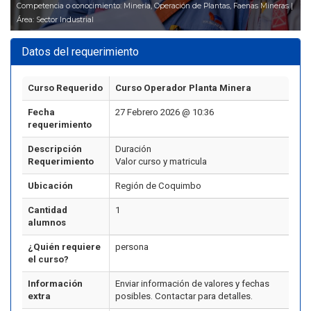
Competencia o conocimiento: Minería, Operación de Plantas, Faenas Mineras |
Área: Sector Industrial
Datos del requerimiento
Curso Requerido
Curso Operador Planta Minera
Fecha
27 Febrero 2026 @ 10:36
requerimiento
Descripción
Duración
Requerimiento
Valor curso y matricula
Ubicación
Región de Coquimbo
Cantidad
1
alumnos
¿Quién requiere
persona
el curso?
Información
Enviar información de valores y fechas
extra
posibles. Contactar para detalles.