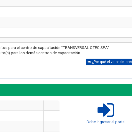
ditos para el centro de capacitación "TRANSVERSAL OTEC SPA"
dito(s) para los demás centros de capacitación
¿Por qué el valor del cré
Artículo
Cómo Formar una Br
Debe ingresar al portal
Emergencia en tu 