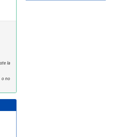
ste la
n o no