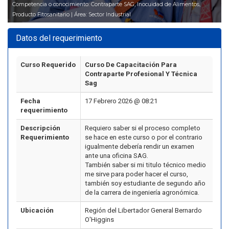
Competencia o conocimiento: Contraparte SAG, Inocuidad de Alimentos,
Producto Fitosanitario | Área: Sector Industrial
Datos del requerimiento
Curso Requerido
Curso De Capacitación Para
Contraparte Profesional Y Técnica
Sag
Fecha
17 Febrero 2026 @ 08:21
requerimiento
Descripción
Requiero saber si el proceso completo
Requerimiento
se hace en este curso o por el contrario
igualmente debería rendir un examen
ante una oficina SAG.
También saber si mi titulo técnico medio
me sirve para poder hacer el curso,
también soy estudiante de segundo año
de la carrera de ingeniería agronómica.
Ubicación
Región del Libertador General Bernardo
O'Higgins