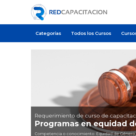
Categorías
Todos los Cursos
Curso
Requerimiento de curso de capacitac
Programas en equidad d
Competencia o conocimiento: Equidad de Género, In