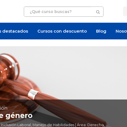
s destacados
Cursos con descuento
Blog
Noso
ión
e género
clusión Laboral, Manejo de Habilidades | Área: Derecho