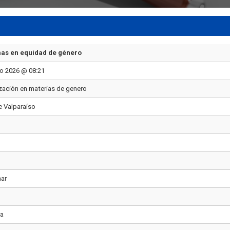
as en equidad de género
ro 2026 @ 08:21
zación en materias de genero
e Valparaíso
nar
ra