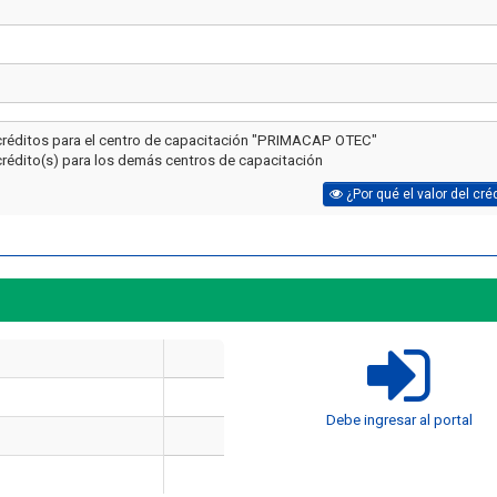
créditos para el centro de capacitación "PRIMACAP OTEC"
crédito(s) para los demás centros de capacitación
¿Por qué el valor del cré
Artículo
Artículo
¿Cuánto cuesta certificarse en
¿Cuánto cuesta un 
Debe ingresar al portal
seguridad industrial en Chile
manejo de extintores
en 2026? El precio real de los
en 2026? Precios rea
10 cursos
incluye cada op