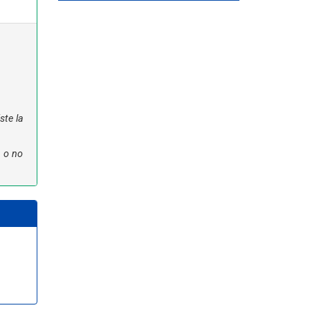
ste la
n o no