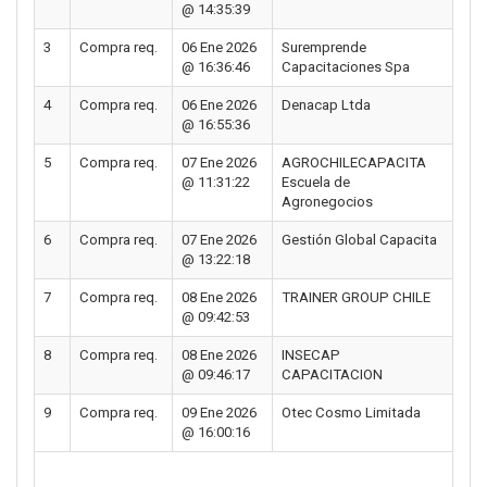
@ 14:35:39
3
Compra req.
06 Ene 2026
Suremprende
@ 16:36:46
Capacitaciones Spa
4
Compra req.
06 Ene 2026
Denacap Ltda
@ 16:55:36
5
Compra req.
07 Ene 2026
AGROCHILECAPACITA
@ 11:31:22
Escuela de
Agronegocios
6
Compra req.
07 Ene 2026
Gestión Global Capacita
@ 13:22:18
7
Compra req.
08 Ene 2026
TRAINER GROUP CHILE
@ 09:42:53
8
Compra req.
08 Ene 2026
INSECAP
@ 09:46:17
CAPACITACION
9
Compra req.
09 Ene 2026
Otec Cosmo Limitada
@ 16:00:16