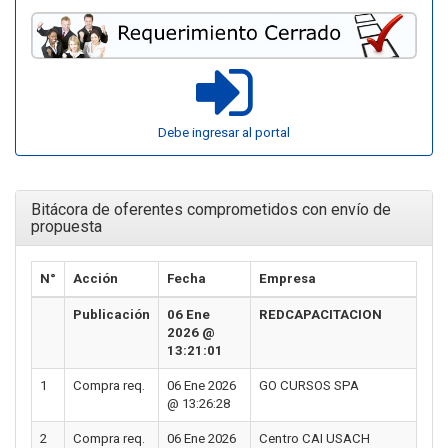
Debe ingresar al portal
Bitácora de oferentes comprometidos con envío de
propuesta
N°
Acción
Fecha
Empresa
Publicación
06 Ene
REDCAPACITACION
2026 @
13:21:01
1
Compra req.
06 Ene 2026
GO CURSOS SPA
@ 13:26:28
2
Compra req.
06 Ene 2026
Centro CAI USACH