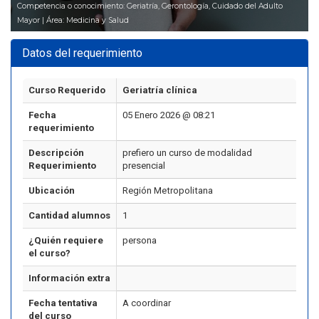
Competencia o conocimiento: Geriatría, Gerontología, Cuidado del Adulto
Mayor | Área: Medicina y Salud
Datos del requerimiento
Curso Requerido
Geriatría clínica
Fecha
05 Enero 2026 @ 08:21
requerimiento
Descripción
prefiero un curso de modalidad
Requerimiento
presencial
Ubicación
Región Metropolitana
Cantidad alumnos
1
¿Quién requiere
persona
el curso?
Información extra
Fecha tentativa
A coordinar
del curso