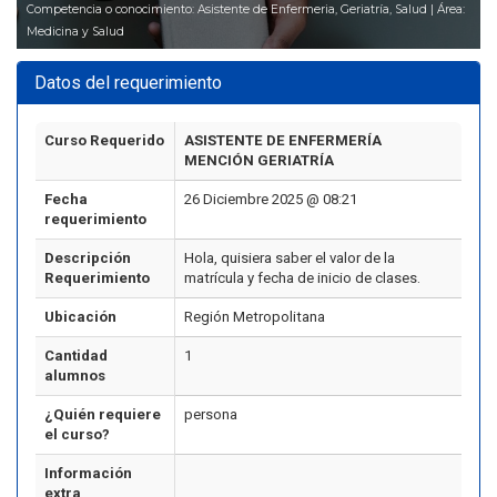
Competencia o conocimiento: Asistente de Enfermeria, Geriatría, Salud | Área:
Medicina y Salud
Datos del requerimiento
Curso Requerido
ASISTENTE DE ENFERMERÍA
MENCIÓN GERIATRÍA
Fecha
26 Diciembre 2025 @ 08:21
requerimiento
Descripción
Hola, quisiera saber el valor de la
Requerimiento
matrícula y fecha de inicio de clases.
Ubicación
Región Metropolitana
Cantidad
1
alumnos
¿Quién requiere
persona
el curso?
Información
extra