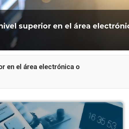
nivel superior en el área electróni
Artículo
Artículo
r en el área electrónica o
Curso de Electricidad
Industrial en Chile: qué incluye,
Curso de Alfabeti
a quién está dirigido y cuánto
Digital: Computación
cuesta
Productivida