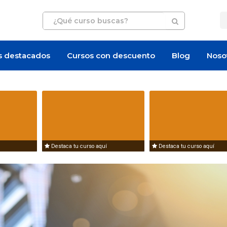
s destacados
Cursos con descuento
Blog
Noso
Destaca tu curso aquí
Destaca tu curso aquí