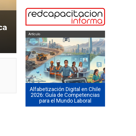
ca
Artículo
Artículo
zación
Alfabetización Digital en Chile
Curso l
 Básica y
2026: Guía de Competencias
opciones, p
d
para el Mundo Laboral
según 