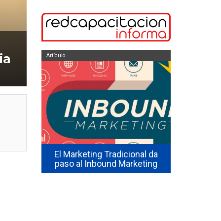
ia
Artículo
Artículo
Asiste
veterina
ecutivo/a
El Marketing Tradicional da
salida l
ing
paso al Inbound Marketing
quienes a