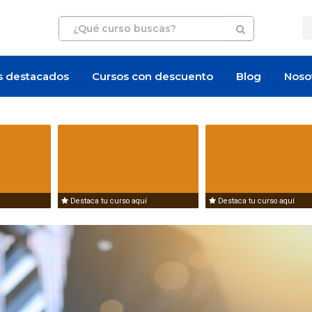
s destacados
Cursos con descuento
Blog
Noso
Destaca tu curso aquí
Destaca tu curso aquí