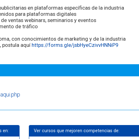
blicitarias en plataformas específicas de la industria
enidos para plataformas digitales
de ventas webinars, seminarios y eventos
umento de tráfico
noma, con conocimientos de marketing y de la industria
), postula aquí
https://forms.gle/
jsbHyeCzivvHNNiP9
-aqui.php
s en:
Ver cursos que mejoren competencias de: