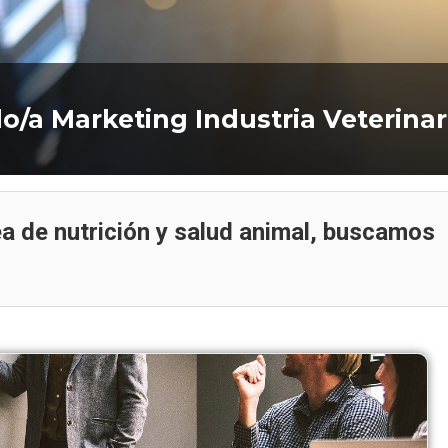
o/a Marketing Industria Veterinar
Oferta de empleo
Oferta de empleo
a de nutrición y salud animal, buscamos
Oferta Laboral: Gerente de
Oferta de trabajo: Ej
Marketing
de Telemarket