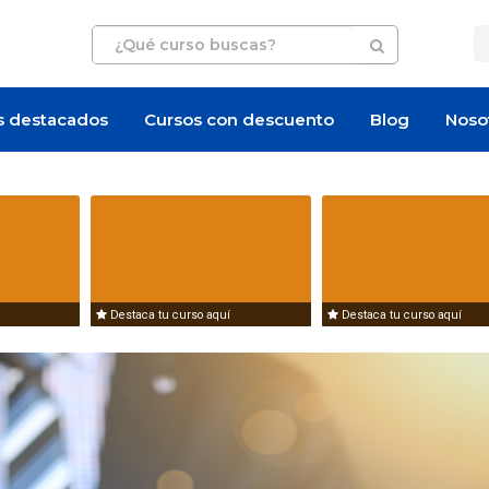
s destacados
Cursos con descuento
Blog
Noso
Artículo
Oferta de empleo
Destaca tu curso aquí
Destaca tu curso aquí