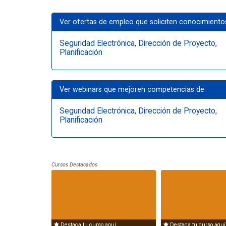
Ver ofertas de empleo que soliciten conocimiento
Seguridad Electrónica
,
Dirección de Proyecto
,
Planificación
Ver webinars que mejoren competencias de:
Seguridad Electrónica
,
Dirección de Proyecto
,
Planificación
Cursos Destacados
Destaca tu curso aquí
Destaca tu curso aquí