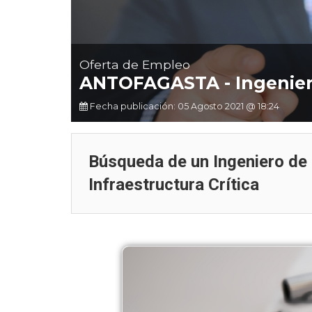
Ciberseguridad en d
BUSQUEDA: ASISTENTE DE
centers Chile: qué exige 
PROYECTOS
21.663 y cómo prepar
Oferta de Empleo
ANTOFAGASTA - Ingenier
Fecha publicación: 05 Agosto 2021 @ 18:24
Búsqueda de un Ingeniero de 
Infraestructura Crítica