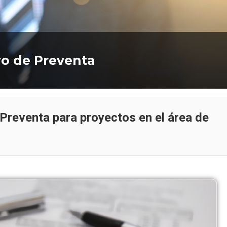
ata
Curso CCTV para trabajar en
la Ley
data centers: videovigilancia
Oferta de Em
arte
en infraestructura crítica
Oficina
o de Preventa
Preventa para proyectos en el área de