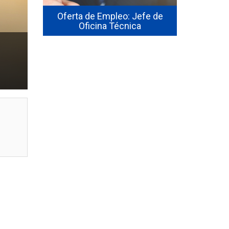
pleo: Jefe de
Oferta Laboral, Ingeniero de
BU
 Técnica
Estudios y Planificación