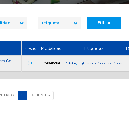
¿Cuánto dura un curso de uso
Cómo Ser Brigadi
y manejo de extintores en
Emergencia en C
Chile?
Funciones y Requ
Filtrar
lidad
Etiqueta
Precio
Modalidad
Etiquetas
D
oom Cc
Adobe
Lightroom
Creative Cloud
$ 1
Presencial
,
,
ANTERIOR
1
SIGUIENTE »