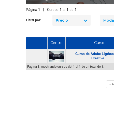
dad industrial en Chile
manejo de extintores en Chile
? El precio real de los
en 2026? Precios reales y qué
Página 1 | Cursos 1 al 1 de 1
10 cursos
incluye cada opción
Precio
Moda
Filtrar por:
Centro
Curso
Curso de Adobe Ligthr
Creative...
Página 1, mostrando cursos del 1 al 1 de un total de 1. .
« 