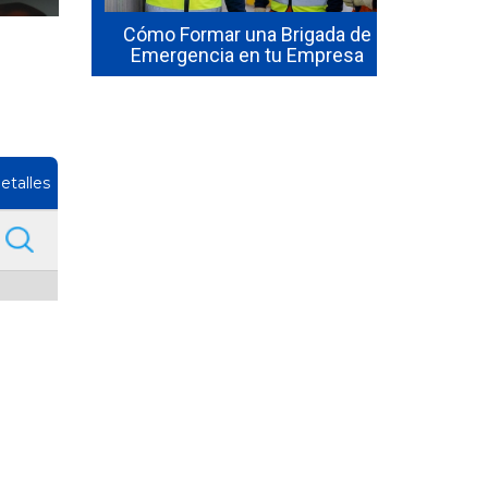
sta de
seguridad 
hile:
Cómo Formar una Brigada de
en 2026? El
isitos
Emergencia en tu Empresa
1
etalles