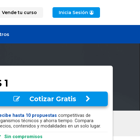
Vende tu curso
Inicia Sesión
tros
 1
Cotizar Gratis
ecibe hasta 10 propuestas
competitivas de
rganismos técnicos y ahorra tiempo. Compara
recios, contenidos y modalidades en un solo lugar.
Sin compromisos