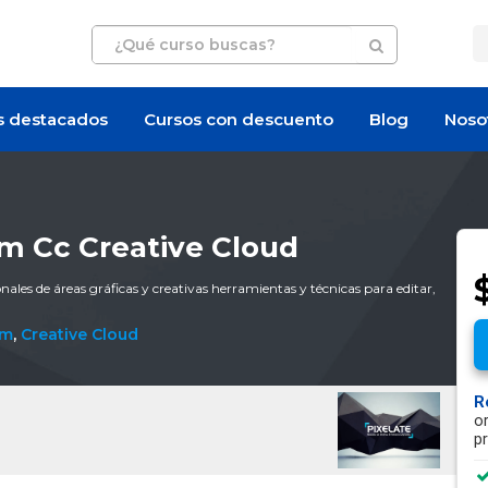
s destacados
Cursos con descuento
Blog
Noso
m Cc Creative Cloud
$
nales de áreas gráficas y creativas herramientas y técnicas para editar,
om
,
Creative Cloud
R
o
p