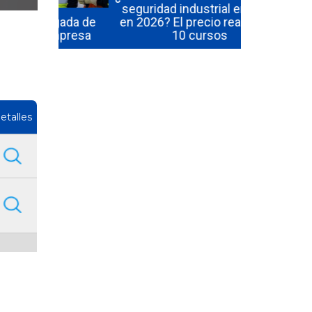
seguridad industrial en Chile
manejo de 
igada de
en 2026? El precio real de los
en 2026? P
Empresa
10 cursos
inclu
etalles