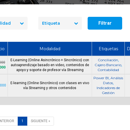
Cómo Formar una Br
Emergencia en tu 
Filtrar
lidad
Etiqueta
cio
Modalidad
Etiquetas
D
Conciliación
E-Learning (Online Asincrónico + Sincrónico) con
,
000
Cajero Bancario
autoaprendizaje basado en video, contenidos de
,
000
Contabilidad
apoyo y soporte de profesor vía Streaming
Power BI
Análisis
,
Datos
E-learning (Online Sincrónico) con clases en vivo
,
.000
Indicadores de
vía Streaming y otros contenidos
Gestión
ANTERIOR
1
SIGUIENTE »