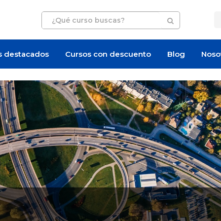
s destacados
Cursos con descuento
Blog
Noso
Artículo
Artículo
¿Cuánto cuesta certi