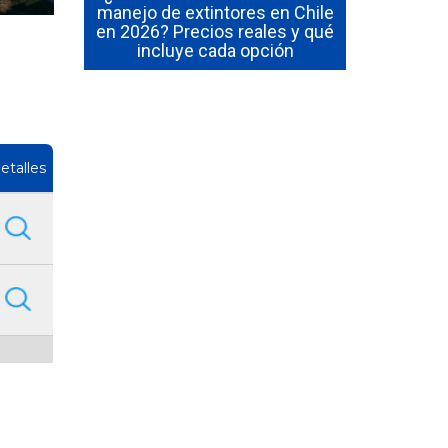
 en Chile
manejo de extintores en Chile
¿Cuánto du
al de los
en 2026? Precios reales y qué
y manejo
incluye cada opción
etalles