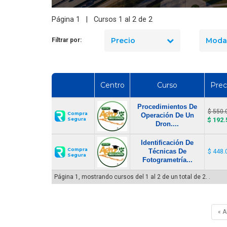
Página 1 | Cursos 1 al 2 de 2
Precio
Moda
Filtrar por:
Centro
Curso
Prec
Procedimientos De
$ 550.
Compra
Operación De Un
Segura
$ 192.
Dron....
Identificación De
Compra
Técnicas De
$ 448.
Segura
Fotogrametría...
Página 1, mostrando cursos del 1 al 2 de un total de 2. .
« 