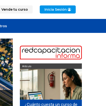
Vende tu curso
Inicia Sesión
tros
Artículo
Artículo
ficarse en
¿Cuánto cuesta un curso de