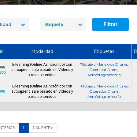
seguridad industrial
Cómo Formar una Brigada de
en 2026? El precio re
Emergencia en tu Empresa
10 cursos
Filtrar
lidad
Etiqueta
io
Modalidad
Etiquetas
D
Pilotaje y Manejo de Drones
E-learning (Online Asincrónico) con
,
000
Operador Drone
autoaprendizaje basado en Videos y
,
500
Aerofotogrametría
otros contenidos
Pilotaje y Manejo de Drones
E-learning (Online Asincrónico) con
,
Operador Drone
000
autoaprendizaje basado en Videos y
,
Aerofotogrametría
otros contenidos
ANTERIOR
1
SIGUIENTE »