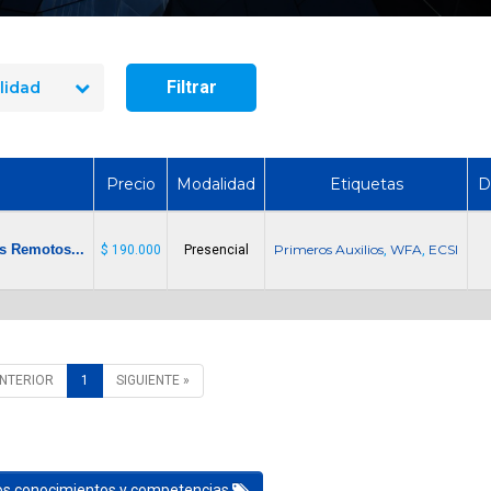
manejo de extintores en Chile
¿Cuánto dura un cur
en 2026? Precios reales y qué
y manejo de extin
incluye cada opción
Chile?
Filtrar
lidad
Precio
Modalidad
Etiquetas
D
s Remotos...
Primeros Auxilios
WFA
ECSI
$ 190.000
Presencial
,
,
ANTERIOR
1
SIGUIENTE »
los conocimientos y competencias