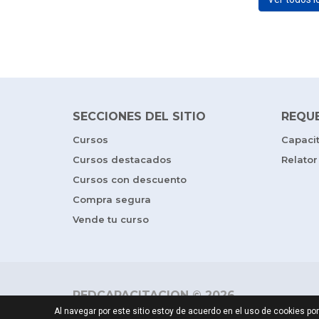
SECCIONES DEL SITIO
REQU
Cursos
Capaci
Cursos destacados
Relator
Cursos con descuento
Compra segura
Vende tu curso
REDCAPACITACION © 2026
Al navegar por este sitio estoy de acuerdo en el uso de cookies 