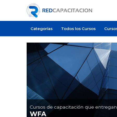
Categorías
Todos los Cursos
Curso
Artículo
Cursos de capacitación que entrega
WFA
¿Cuánto cuesta certificarse e