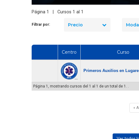
seguridad industrial en Chile
Formar una Brigada de
en 2026? El precio real de los
Página 1 | Cursos 1 al 1
gencia en tu Empresa
10 cursos
Precio
Moda
Filtrar por:
Centro
Curso
Primeros Auxilios en Lugare
Página 1, mostrando cursos del 1 al 1 de un total de 1. .
« 
Ver todos 