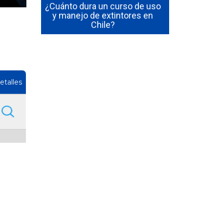
so de uso
Cómo Ser Brigadista de
tores en
Emergencia en Chile:
Cómo Form
Funciones y Requisitos
Emergenc
etalles