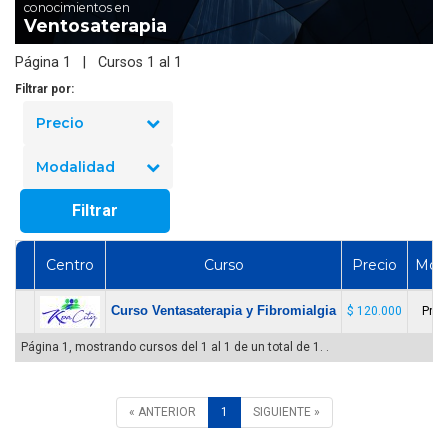
conocimientos en
Ventosaterapia
Página 1 | Cursos 1 al 1
Filtrar por:
Precio
Modalidad
Filtrar
Centro
Curso
Precio
Moda
Curso Ventasaterapia y Fibromialgia
$ 120.000
Pres
Página 1, mostrando cursos del 1 al 1 de un total de 1. .
« ANTERIOR
1
SIGUIENTE »