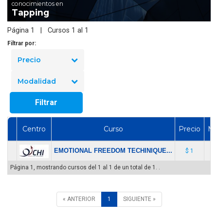
conocimientos en
Tapping
Página 1 | Cursos 1 al 1
Filtrar por:
Precio
Modalidad
Filtrar
Centro
Curso
Precio
Mo
EMOTIONAL FREEDOM TECHINIQUE...
$ 1
Pr
Página 1, mostrando cursos del 1 al 1 de un total de 1. .
« ANTERIOR
1
SIGUIENTE »