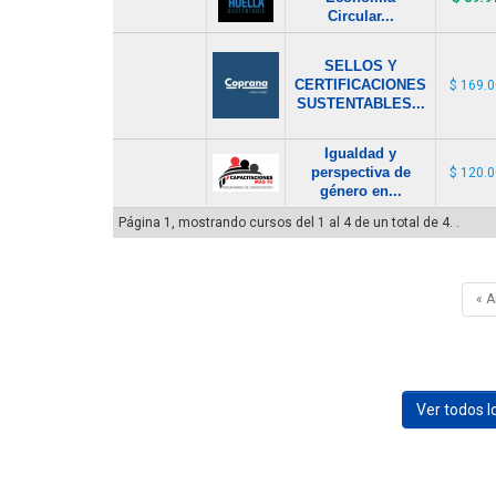
Circular...
SELLOS Y
CERTIFICACIONES
$ 169.
SUSTENTABLES...
Igualdad y
perspectiva de
$ 120.
género en...
Página 1, mostrando cursos del 1 al 4 de un total de 4. .
« 
Ver todos 