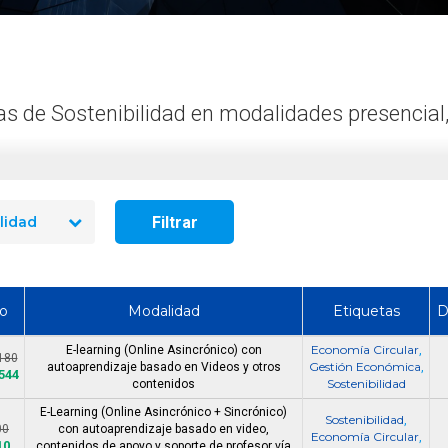
¿Cuánto dura un curso de uso
Cómo Ser Brigadi
y manejo de extintores en
Emergencia en C
Chile?
Funciones y Requ
s de Sostenibilidad en modalidades presencial,
Filtrar
lidad
o
Modalidad
Etiquetas
D
Economía Circular
E-learning (Online Asincrónico) con
,
180
Gestión Económica
autoaprendizaje basado en Videos y otros
,
.544
Sostenibilidad
contenidos
E-Learning (Online Asincrónico + Sincrónico)
Sostenibilidad
,
00
con autoaprendizaje basado en video,
Economía Circular
,
10
contenidos de apoyo y soporte de profesor vía