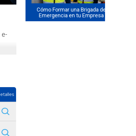
sta de
seguridad 
hile:
Cómo Formar una Brigada de
en 2026? El
isitos
Emergencia en tu Empresa
1
 e-
etalles