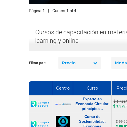
dad industrial en Chile
manejo de extintores en Chile
? El precio real de los
en 2026? Precios reales y qué
Página 1 | Cursos 1 al 4
10 cursos
incluye cada opción
Cursos de capacitación en materia
learning y online
Precio
Moda
Filtrar por:
Centro
Curso
Preci
Experto en
$ 1.723.
Compra
Economía Circular:
$ 1.378
Segura
principios...
Curso de
Sostenibilidad,
$ 99.9
Compra
Segura
Economía
$ 89.9