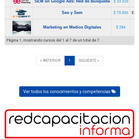
SEM on Google Ads: Red de Búsqueda
$ 33.320
Seo y Sem
$ 75.000
E-le
Marketing en Medios Digitales
$ 286
Página 1, mostrando cursos del 1 al 7 de un total de 7. .
« ANTERIOR
1
SIGUIENTE »
Ver todos los conocimientos y competencias