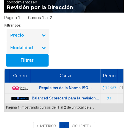
conocimientos en
Revisión por la Dirección
Página 1 | Cursos 1 al 2
Filtrar por:
Precio
Modalidad
Filtrar
Centro
Curso
Precio
Requisitos de la Norma ISO...
$ 79.987
E-lea
Balanced Scorecard para la revision...
$ 1
Página 1, mostrando cursos del 1 al 2 de un total de 2. .
« ANTERIOR
1
SIGUIENTE »