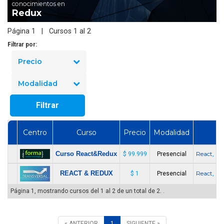
conocimientos en
Redux
Página 1 | Cursos 1 al 2
Filtrar por:
Precio
Modalidad
Filtrar
Centro
Curso
Precio
Modalidad
E
Curso React&Redux
React
Re
$ 99.999
Presencial
,
REACT & REDUX
React
Re
$ 1
Presencial
,
Página 1, mostrando cursos del 1 al 2 de un total de 2. .
« ANTERIOR
1
SIGUIENTE »