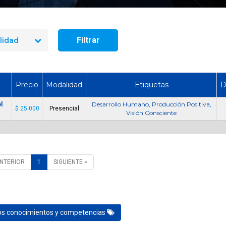
¿Cuánto dura un curso de uso
Cómo Ser Brigadi
y manejo de extintores en
Emergencia en C
Chile?
Funciones y Requ
Filtrar
lidad
Precio
Modalidad
Etiquetas
D
l
Desarrollo Humano
Producción Positiva
,
,
$ 25.000
Presencial
Visión Consciente
ANTERIOR
1
SIGUIENTE »
los conocimientos y competencias