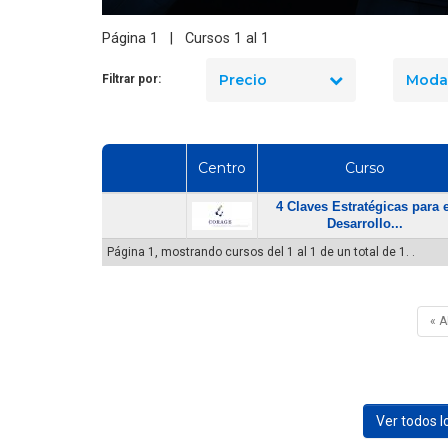
dad industrial en Chile
manejo de extintores en Chile
? El precio real de los
en 2026? Precios reales y qué
Página 1 | Cursos 1 al 1
10 cursos
incluye cada opción
Precio
Moda
Filtrar por:
Centro
Curso
4 Claves Estratégicas para e
Desarrollo...
Página 1, mostrando cursos del 1 al 1 de un total de 1. .
« 
Ver todos 