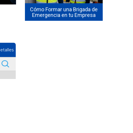
sta de
seguridad 
hile:
Cómo Formar una Brigada de
en 2026? El
isitos
Emergencia en tu Empresa
1
etalles