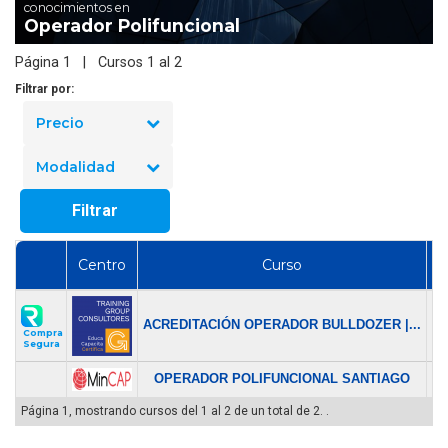
conocimientos en
Operador Polifuncional
Página 1 | Cursos 1 al 2
Filtrar por:
Precio
Modalidad
Filtrar
Centro
Curso
P
$ 
ACREDITACIÓN OPERADOR BULLDOZER |...
$ 
Compra
Segura
OPERADOR POLIFUNCIONAL SANTIAGO
$ 
Página 1, mostrando cursos del 1 al 2 de un total de 2. .